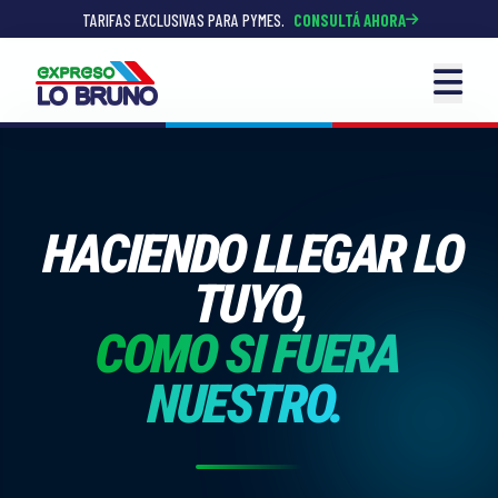
TARIFAS EXCLUSIVAS PARA PYMES.
CONSULTÁ AHORA
SEGUIMIENTO
HACIENDO LLEGAR LO
AUTOGESTIONES
TUYO,
SERVICIOS
COMO SI FUERA
SUCURSALES
NUESTRO.
COTIZÁ AHORA