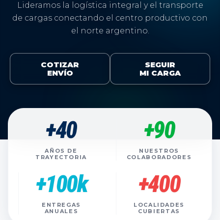
Lideramos la logística integral y el transporte
de cargas conectando el centro productivo con
el norte argentino.
COTIZAR
SEGUIR
ENVÍO
MI CARGA
+40
+90
AÑOS DE
NUESTROS
TRAYECTORIA
COLABORADORES
+100k
+400
ENTREGAS
LOCALIDADES
ANUALES
CUBIERTAS