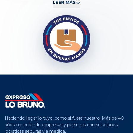
nos hemos consolidado como el aliado estratégico
LEER MÁS
inquebrantable para industrias, comercios y
particulares.
Nuestra ventaja competitiva no reside en ser un
simple flete, sino en nuestro compromiso absoluto:
rigurosidad en los tiempos de tránsito, cuidado
milimétrico de la paquetería y un despliegue
tecnológico que asegura que cada encomienda
tenga trazabilidad total hasta su destino final.
Haciendo llegar lo tuyo, como si fuera nuestro. Más de 40
años conectando empresas y personas con soluciones
logísticas seguras y a medida.